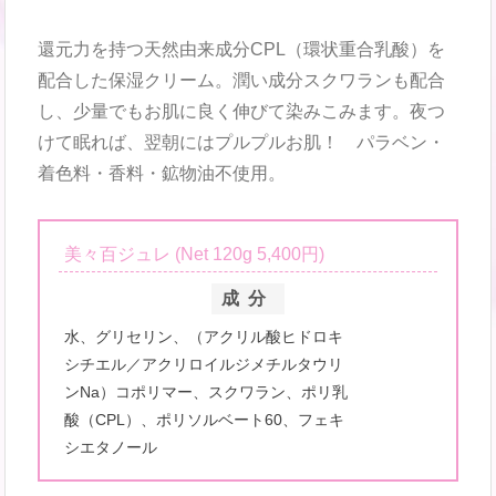
還元力を持つ天然由来成分CPL（環状重合乳酸）を
配合した保湿クリーム。潤い成分スクワランも配合
し、少量でもお肌に良く伸びて染みこみます。夜つ
けて眠れば、翌朝にはプルプルお肌！ パラベン・
着色料・香料・鉱物油不使用。
美々百ジュレ (Net 120g 5,400円)
成分
水、グリセリン、（アクリル酸ヒドロキ
シチエル／アクリロイルジメチルタウリ
ンNa）コポリマー、スクワラン、ポリ乳
酸（CPL）、ポリソルベート60、フェキ
シエタノール